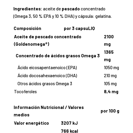
Ingredientes:
aceite de
pescado
concentrado
(Omega 3, 50 % EPA y 10 % DHA) y cápsula: gelatina.
Composición
por 3 capsuLIQ
Aceite de pescado concentrado
2100
(Goldenomega®)
mg
1365
Concentrado de ácidos grasos Omega 3
mg
Ácido eicosapentaenoico (EPA)
1050 mg
Ácido docosahexaenoico (DHA)
210 mg
Otros ácidos grasos Omega 3
105 mg
Tocoferoles
8,4 mg
Información Nutricional / Valores
por 100 g
medios
Valor energético
3207 kJ
766 kcal