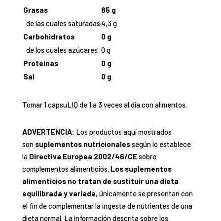
Grasas
85 g
de las cuales saturadas
4,3 g
Carbohidratos
0 g
de los cuales azúcares
0 g
Proteínas
0 g
Sal
0 g
Tomar 1 capsuLIQ de 1 a 3 veces al día con alimentos.
ADVERTENCIA:
Los productos aquí mostrados
son
suplementos nutricionales
según lo establece
la
Directiva Europea 2002/46/CE
sobre
complementos alimenticios.
Los suplementos
alimenticios no tratan de sustituir una dieta
equilibrada y variada
, únicamente se presentan con
el fin de complementar la ingesta de nutrientes de una
dieta normal. La información descrita sobre los