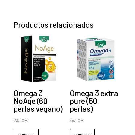
22,20 €.
21,20 €.
Productos relacionados
Omega 3
Omega 3 extra
NoAge (60
pure (50
perlas vegano)
perlas)
23,00
€
35,00
€
comprar
comprar