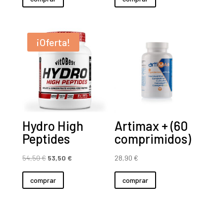
¡Oferta!
Hydro High
Artimax + (60
Peptides
comprimidos)
El
El
54,50
€
53,50
€
28,90
€
precio
precio
comprar
comprar
original
actual
era:
es:
54,50 €.
53,50 €.