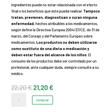
ingredientes puede no estar relacionada con el efecto
final o los beneficios que este pueda realizar.
Tampoco
tratan, previenen, diagnostican o curan ninguna
enfermedad
, hechos atribuibles a los medicamentos,
según define la Directiva Europea 2004/27/CE, de 31 de
marzo, del Consejo y del Parlamento Europeo sobre
medicamentos.
Los productos no deben utilizarse
como sustituto de una dieta o medicación y
deben estar fuera del alcance de los niños
. El
consumo de los productos debe ser controlado por un
profesional, ante cualquier duda, siempre consulte a su
médico.
El
El
22,20
€
21,20
€
precio
precio
Pure
original
actual
comprar
EPA
era:
es:
cantidad