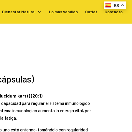
ES
Bienestar Natural
Lo más vendido
Outlet
Contacto
cápsulas)
ucidum karst) (20:1)
u capacidad para regular el sistema inmunológico
sistema inmunológico aumenta la energía vital, por
la fatiga.
ndo uno está enfermo, tomándolo con regularidad