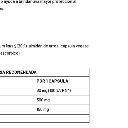
to ayuda a brindar una mayor protección al
es.
um karst)
(20:1), almidón de arroz, cápsula vegetal
-ascórbico).
ARIA RECOMENDADA
POR 1 CÁPSULA
80 mg (100%VRN*)
300 mg
150 mg