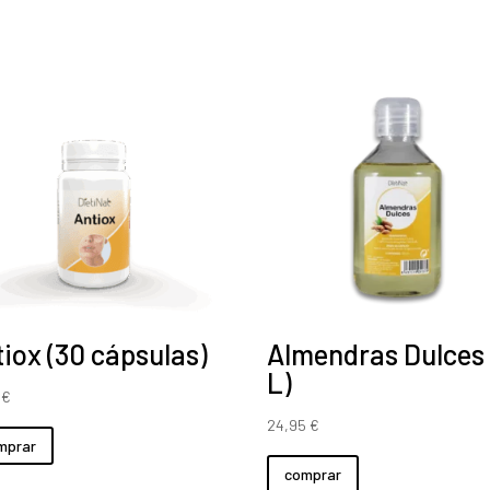
cantidad
iox (30 cápsulas)
Almendras Dulces 
L)
5
€
24,95
€
mprar
comprar