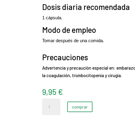
Dosis diaria recomendada
1 cápsula.
Modo de empleo
Tomar después de una comida.
Precauciones
Advertencia y precaución especial en: embarazo 
la coagulación, trombocitopenia y cirugía.
9,95
€
Reishi
comprar
|
MEGAPLUS
(30
cápsulas)