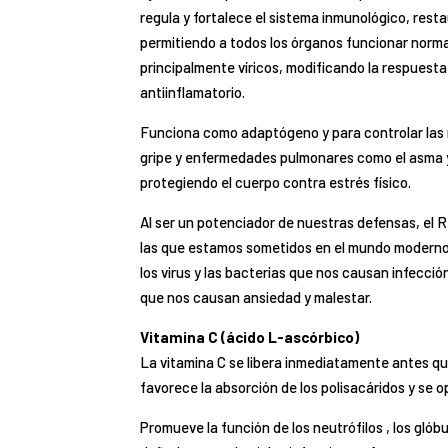
regula y fortalece el sistema inmunológico, rest
permitiendo a todos los órganos funcionar nor
principalmente víricos, modificando la respuest
antiinflamatorio.
Funciona como adaptógeno y para controlar las r
gripe y enfermedades pulmonares como el asma y l
protegiendo el cuerpo contra estrés físico.
Al ser un potenciador de nuestras defensas, el 
las que estamos sometidos en el mundo moderno
los virus y las bacterias que nos causan infecci
que nos causan ansiedad y malestar.
Vitamina C (ácido L-ascórbico)
La vitamina C se libera inmediatamente antes qu
favorece la absorción de los polisacáridos y se op
Promueve la función de los neutrófilos , los glób