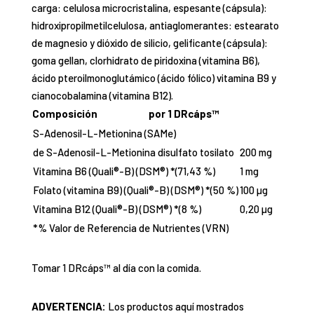
carga: celulosa microcristalina, espesante (cápsula):
hidroxipropilmetilcelulosa, antiaglomerantes: estearato
de magnesio y dióxido de silicio, gelificante (cápsula):
goma gellan, clorhidrato de piridoxina (vitamina B6),
ácido pteroilmonoglutámico (ácido fólico) vitamina B9 y
cianocobalamina (vitamina B12).
Composición
por 1 DRcáps™
S-Adenosil-L-Metionina (SAMe)
de S-Adenosil-L-Metionina disulfato tosilato
200 mg
Vitamina B6 (Quali®-B) (DSM®) *(71,43 %)
1 mg
Folato (vitamina B9) (Quali®-B) (DSM®) *(50 %)
100 µg
Vitamina B12 (Quali®-B) (DSM®) *(8 %)
0,20 µg
*% Valor de Referencia de Nutrientes (VRN)
Tomar 1 DRcáps™ al día con la comida.
ADVERTENCIA:
Los productos aquí mostrados