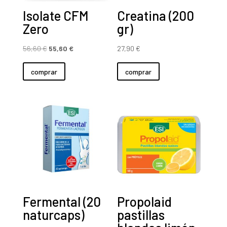
Isolate CFM
Creatina (200
Zero
gr)
El
El
56,60
€
55,60
€
27,90
€
precio
precio
comprar
comprar
original
actual
era:
es:
56,60 €.
55,60 €.
Fermental (20
Propolaid
naturcaps)
pastillas