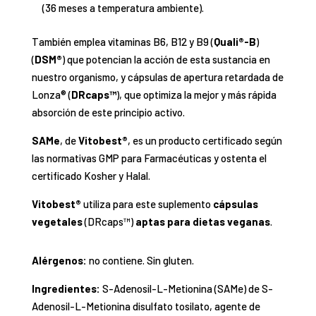
(36 meses a temperatura ambiente).
También emplea vitaminas B6, B12 y B9 (
Quali®-B
)
(
DSM®
) que potencian la acción de esta sustancia en
nuestro organismo, y cápsulas de apertura retardada de
Lonza® (
DRcaps™
), que optimiza la mejor y más rápida
absorción de este principio activo.
SAMe
, de
Vitobest®
, es un producto certificado según
las normativas GMP para Farmacéuticas y ostenta el
certificado Kosher y Halal.
Vitobest®
utiliza para este suplemento
cápsulas
vegetales
(DRcaps™)
aptas para dietas veganas
.
Alérgenos:
no contiene. Sin gluten.
Ingredientes:
S-Adenosil-L-Metionina (SAMe) de S-
Adenosil-L-Metionina disulfato tosilato, agente de