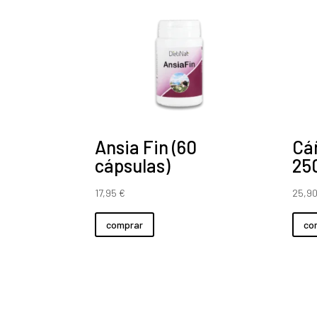
Ansia Fin (60
Cá
cápsulas)
25
17,95
€
25,9
comprar
co