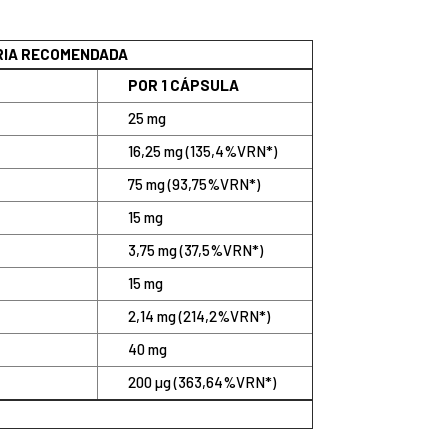
ARIA RECOMENDADA
POR 1 CÁPSULA
25 mg
16,25 mg (135,4%VRN*)
75 mg (93,75%VRN*)
15 mg
3,75 mg (37,5%VRN*)
15 mg
2,14 mg (214,2%VRN*)
40 mg
200 µg (363,64%VRN*)