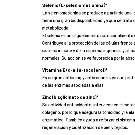
Selenio (L-seleniometionina)*
La seleniometionina se produce a partir de una l
tiene una gran biodisponibilidad ya que se trata
metabolizada.
El selenio es un oligoelemento nutricionalmente
Contribuye a la protección de las células frente 
sistema inmune y de la espermatogénesis y al m
normales. Su acción se ve favorecida por la abso
Vitamina E (d-alfa-tocoferol)*
Es un gran antiaging y antioxidante, ya que pro
de las enzimas asociadas a ellas.
Zinc (bisglicinato de zinc)*
Su actividad antioxidante, interviene en el meta
colágeno, por lo que asegura la tonicidad y la elas
enzimática. También ayuda a reforzar el sistema
regeneración y cicatrización de piel y tejidos.