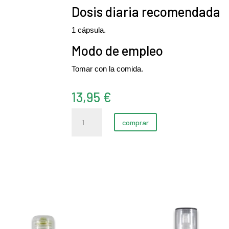
Dosis diaria recomendada
1 cápsula.
Modo de empleo
Tomar con la comida.
13,95
€
Selenium
comprar
(L-
Seleniometionina)
(60
cápsulas)
cantidad