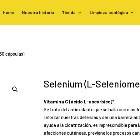
Home
Nuestra historia
Tienda
Limpieza ecológica
(60 cápsulas)
Selenium (L-Seleniomet
Vitamina C (ácido L-ascórbico)*
Se trata del antioxidante que se halla con más f
reforzar nuestras defensas y ser una barrera ant
ayuda a la cicatrización, es imprescindible para 
afecciones cutáneas, previene los procesos canc