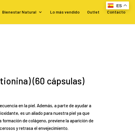
ES
Bienestar Natural
Lo más vendido
Outlet
Contacto
ionina) (60 cápsulas)
recuencia en la piel. Además, a parte de ayudar a
ioxidante, es un aliado para nuestra piel ya que
la formación de colágeno, previene la aparición de
erosos y retrasa el envejecimiento.