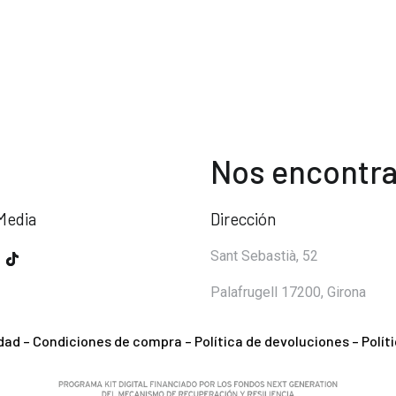
Nos encontra
Media
Dirección
Sant Sebastià, 52
Palafrugell 17200, Girona
idad
–
Condiciones de compra
–
Política de devoluciones
–
Polít