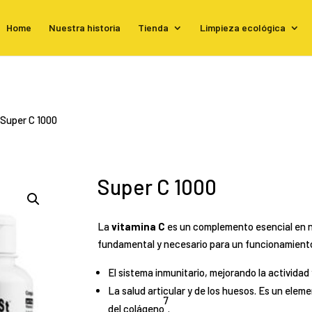
Home
Nuestra historia
Tienda
Limpieza ecológica
 Super C 1000
Super C 1000
La
vitamina C
es un complemento esencial en nu
fundamental y necesario para un funcionamient
El sistema inmunitario, mejorando la actividad 
La salud articular y de los huesos. Es un eleme
7
del colágeno
.