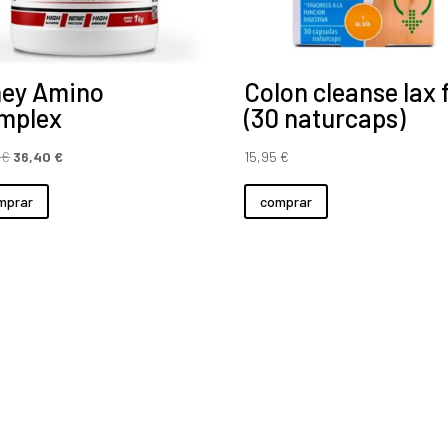
ey Amino
Colon cleanse lax 
mplex
(30 naturcaps)
El
El
0
€
36,40
€
15,95
€
precio
precio
mprar
comprar
original
actual
era:
es:
37,40 €.
36,40 €.