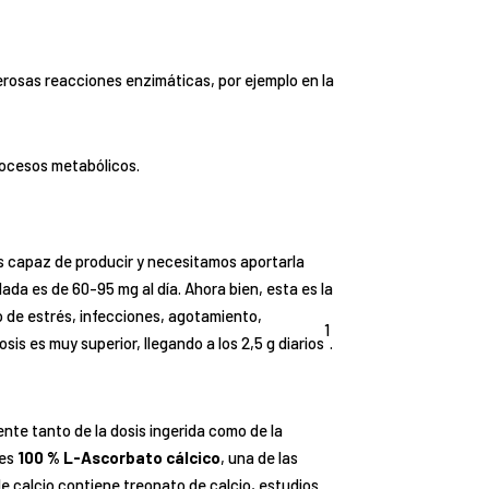
erosas reacciones enzimáticas, por ejemplo en la
rocesos metabólicos.
es capaz de producir y necesitamos aportarla
ada es de 60-95 mg al día. Ahora bien, esta es la
o de estrés, infecciones, agotamiento,
1
is es muy superior, llegando a los 2,5 g diarios
.
nte tanto de la dosis ingerida como de la
 es
100 % L-Ascorbato cálcico
, una de las
e calcio contiene treonato de calcio, estudios