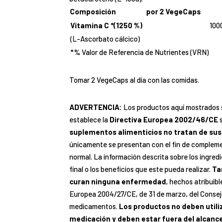
Composición
por 2 VegeCaps
Vitamina C *(1250 %)
100
(L-Ascorbato cálcico)
*% Valor de Referencia de Nutrientes (VRN)
Tomar 2 VegeCaps al día con las comidas.
ADVERTENCIA:
Los productos aquí mostrados
establece la
Directiva Europea 2002/46/CE
s
suplementos alimenticios no tratan de sust
únicamente se presentan con el fin de complemen
normal. La información descrita sobre los ingred
final o los beneficios que este pueda realizar.
Ta
curan ninguna enfermedad
, hechos atribuib
Europea 2004/27/CE, de 31 de marzo, del Consej
medicamentos.
Los productos no deben utili
medicación y deben estar fuera del alcance