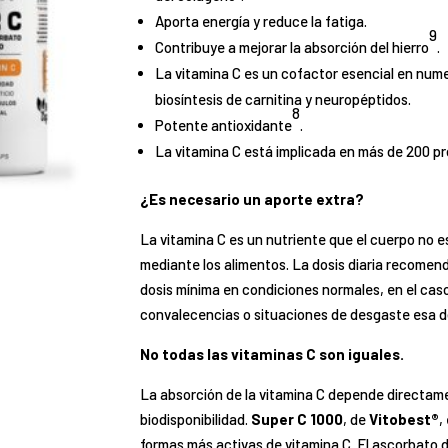
Aporta energía y reduce la fatiga.
9
Contribuye a mejorar la absorción del hierro
.
La vitamina C es un cofactor esencial en num
biosíntesis de carnitina y neuropéptidos.
8
Potente antioxidante
.
La vitamina C está implicada en más de 200 p
¿Es necesario un aporte extra?
La vitamina C es un nutriente que el cuerpo no 
mediante los alimentos. La dosis diaria recomend
dosis mínima en condiciones normales, en el cas
convalecencias o situaciones de desgaste esa dos
No todas las vitaminas C son iguales.
La absorción de la vitamina C depende directame
biodisponibilidad.
Super C 1000
, de
Vitobest®
,
formas más activas de vitamina C. El ascorbato d