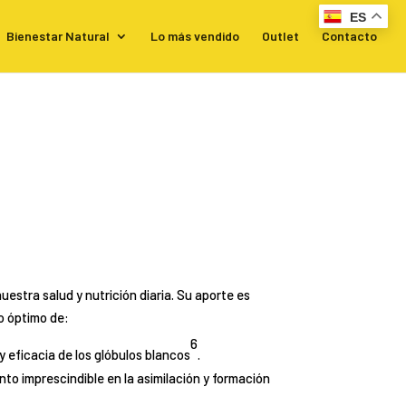
ES
Bienestar Natural
Lo más vendido
Outlet
Contacto
estra salud y nutrición diaria. Su aporte es
o óptimo de:
6
y eficacia de los glóbulos blancos
.
nto imprescindible en la asimilación y formación