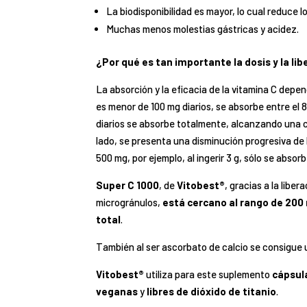
La biodisponibilidad es mayor, lo cual reduce 
Muchas menos molestias gástricas y acidez.
¿Por qué es tan importante la dosis y la li
La absorción y la eficacia de la vitamina C depen
es menor de 100 mg diarios, se absorbe entre el 
diarios se absorbe totalmente, alcanzando una 
lado, se presenta una disminución progresiva de
500 mg, por ejemplo, al ingerir 3 g, sólo se absor
Super C 1000
, de
Vitobest®
, gracias a la libe
microgránulos,
está cercano al rango de 200 
total
.
También al ser ascorbato de calcio se consigue 
Vitobest®
utiliza para este suplemento
cápsul
veganas
y
libres de dióxido de titanio
.