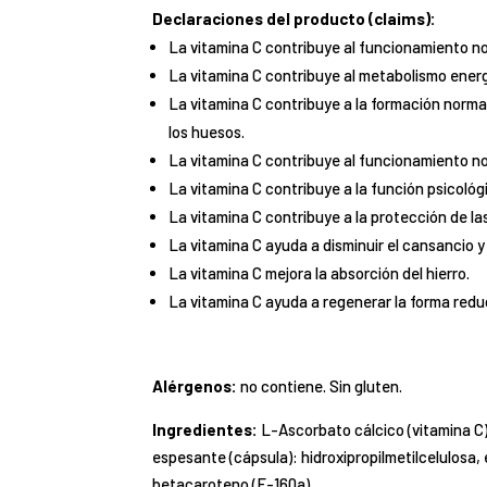
Declaraciones del producto (claims):
La vitamina C contribuye al funcionamiento no
La vitamina C contribuye al metabolismo ener
La vitamina C contribuye a la formación norma
los huesos.
La vitamina C contribuye al funcionamiento no
La vitamina C contribuye a la función psicológ
La vitamina C contribuye a la protección de las
La vitamina C ayuda a disminuir el cansancio y 
La vitamina C mejora la absorción del hierro.
La vitamina C ayuda a regenerar la forma reduc
Alérgenos:
no contiene. Sin gluten.
Ingredientes:
L-Ascorbato cálcico (vitamina C)
espesante (cápsula): hidroxipropilmetilcelulosa, e
betacaroteno (E-160a).