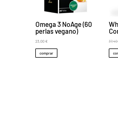
Omega 3 NoAge (60
Wh
perlas vegano)
Co
23,00
€
37,4
comprar
co