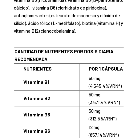
vitamina B3 (nicotinamida), vitamina B5 (D-pantotenato
cálcico), vitamina B6 (clorhidrato de piridoxina),
antiaglomerantes (estearato de magnesio y dióxido de
silicio), ácido fólico (L-metilfolato), biotina (vitamina H) y
vitamina B12 (cianocobalamina).
CANTIDAD DE NUTRIENTES POR DOSIS DIARIA
RECOMENDADA
NUTRIENTES
POR 1 CÁPSULA
50 mg
Vitamina B1
(4.545,4%VRN*)
50 mg
Vitamina B2
(3.571,4%VRN*)
50 mg
Vitamina B3
(312,5%VRN*)
12 mg
Vitamina B6
(857,14%VRN*)