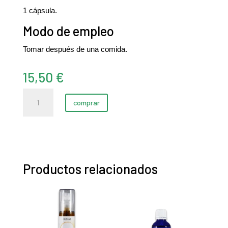
1 cápsula.
Modo de empleo
Tomar después de una comida.
15,50
€
Vitamina
comprar
B-
50
(60
cápsulas)
cantidad
Productos relacionados