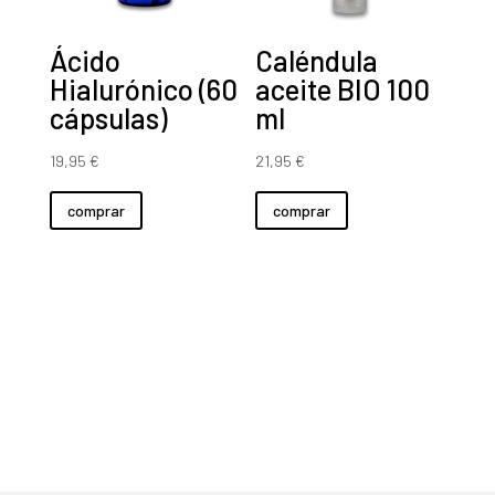
Ácido
Caléndula
Hialurónico (60
aceite BIO 100
cápsulas)
ml
19,95
€
21,95
€
comprar
comprar