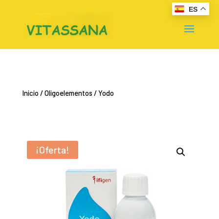
ES
Inicio
/
Oligoelementos
/ Yodo
¡Oferta!