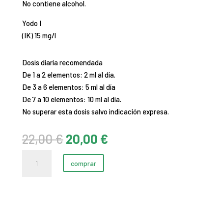
No contiene alcohol.
Yodo I
(IK) 15 mg/l
Dosis diaria recomendada
De 1 a 2 elementos: 2 ml al día.
De 3 a 6 elementos: 5 ml al día
De 7 a 10 elementos: 10 ml al día.
No superar esta dosis salvo indicación expresa.
El
El
22,00
€
20,00
€
precio
precio
Yodo
original
actual
comprar
cantidad
era:
es:
22,00 €.
20,00 €.