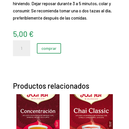
hirviendo.
Dejar reposar durante 3 a 5 minutos, colar y
consumir.
Se recomienda tomar una o dos tazas al día,
preferiblemente después de las comidas.
5,00
€
Tisana
comprar
nº
14
AD
(100
gr)
Productos relacionados
cantidad